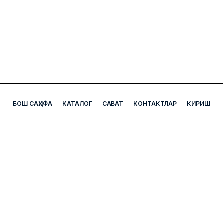
БОШ САҲИФА
КАТАЛОГ
САВАТ
КОНТАКТЛАР
КИРИШ
А5 Аптека Дорихона
Бизнинг манзил: Миробод тумани Чехов кўчаси УЙ-7Б