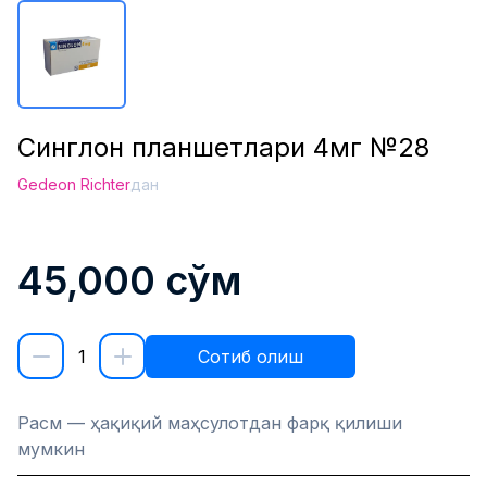
Синглон планшетлари 4мг №28
Gedeon Richter
дан
45,000
сўм
1
Сотиб олиш
Расм — ҳақиқий маҳсулотдан фарқ қилиши
мумкин