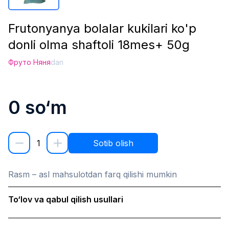
Frutonyanya bolalar kukilari ko'p
donli olma shaftoli 18mes+ 50g
Фруто Няня
dan
0
so‘m
1
Sotib olish
Rasm – asl mahsulotdan farq qilishi mumkin
To‘lov va qabul qilish usullari