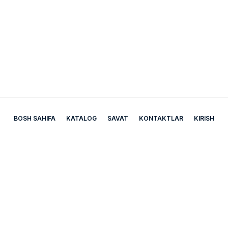
BOSH SAHIFA
KATALOG
SAVAT
KONTAKTLAR
KIRISH
A5 Apteka
Bizning manzil: Mirobod tumani Chexov ko'chasi Uy-7B