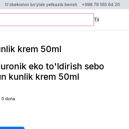
O‘zbekiston bo‘ylab yetkazib berish
+998 78 555 64 20
Til
kunlik krem 50ml
uronik eko to'ldirish sebo
hun kunlik krem 50ml
:
0
dona