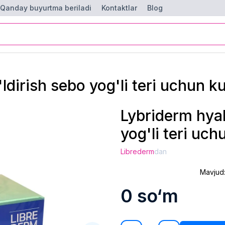
Qanday buyurtma beriladi
Kontaktlar
Blog
ldirish sebo yog'li teri uchun 
Lybriderm hyal
yog'li teri uc
Librederm
dan
Mavjud
0
so‘m