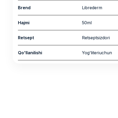
Brend
Librederm
Hajmi
50ml
Retsept
Retseptsizdori
Qo'llanilishi
Yog'literiuchun