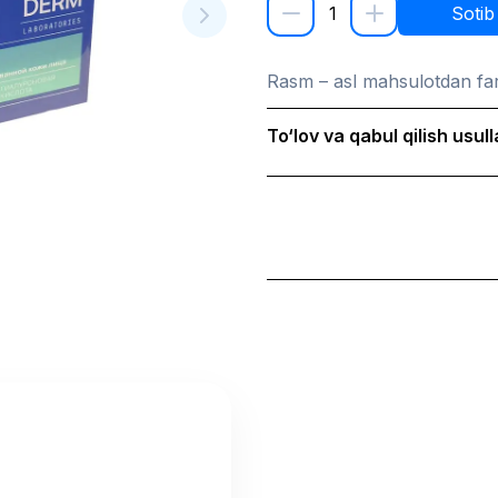
1
Sotib
Rasm – asl mahsulotdan far
To‘lov va qabul qilish usull