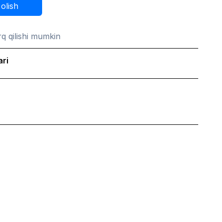
 olish
q qilishi mumkin
ari