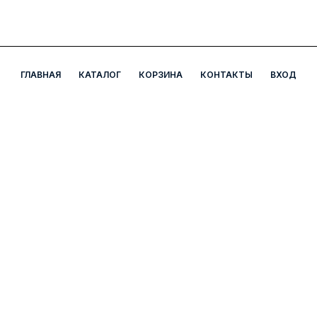
ГЛАВНАЯ
КАТАЛОГ
КОРЗИНА
КОНТАКТЫ
ВХОД
А5 Аптека
Наш адрес: Мирабадский район, ул. Чехова, д. 7Б.
+998 78 555 64 20
a5apteka.uz@gmail.com
График работы
-
с 8.00 до 23.00 без выходных
Способы оплаты
: