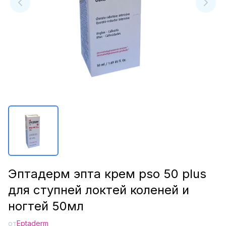
Эптадерм эпта крем pso 50 plus
для ступней локтей коленей и
ногтей 50мл
от
Eptaderm