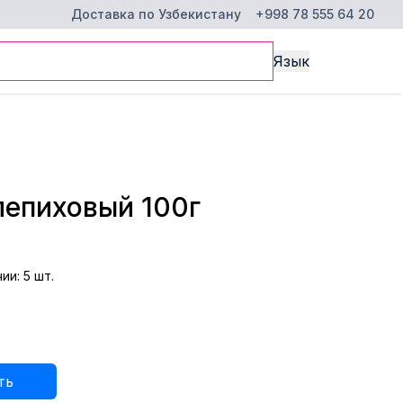
Доставка по Узбекистану
+998 78 555 64 20
Язык
лепиховый 100г
чии
:
5
шт.
ть