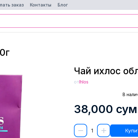
лать заказ
Контакты
Блог
0г
Чай ихлос об
от
Ihlos
В нали
38,000
сум
1
Купи