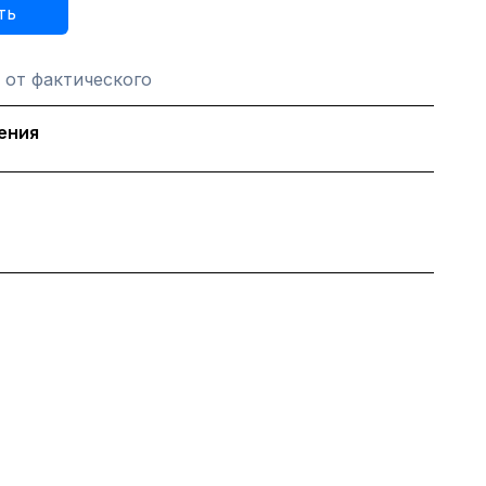
ть
 от фактического
ения