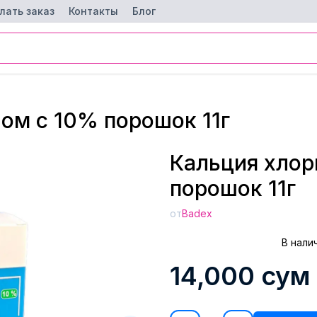
лать заказ
Контакты
Блог
ом с 10% порошок 11г
Кальция хлор
порошок 11г
от
Badex
В нали
14,000
сум