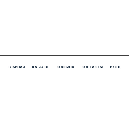
ГЛАВНАЯ
КАТАЛОГ
КОРЗИНА
КОНТАКТЫ
ВХОД
А5 Аптека
Наш адрес: Мирабадский район, ул. Чехова, д. 7Б.