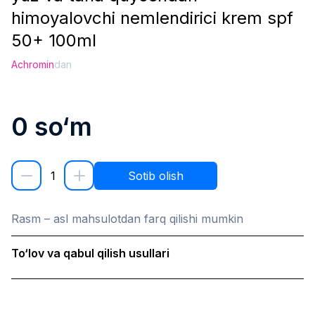
himoyalovchi nemlendirici krem spf
50+ 100ml
Achromin
dan
0
so‘m
1
Sotib olish
Rasm – asl mahsulotdan farq qilishi mumkin
To‘lov va qabul qilish usullari