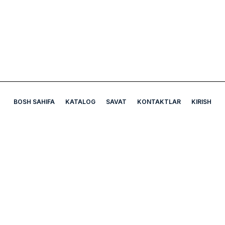
BOSH SAHIFA
KATALOG
SAVAT
KONTAKTLAR
KIRISH
A5 Apteka
Bizning manzil: Mirobod tumani Chexov ko'chasi Uy-7B