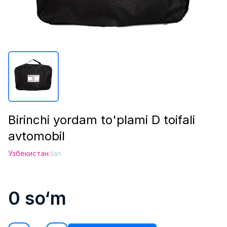
Birinchi yordam to'plami D toifali
avtomobil
Узбекистан
dan
0
so‘m