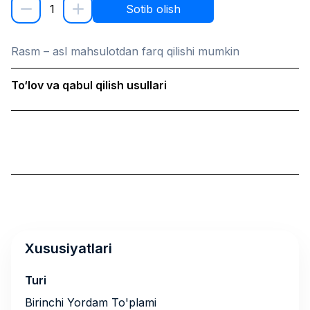
1
Sotib olish
Rasm – asl mahsulotdan farq qilishi mumkin
To‘lov va qabul qilish usullari
Xususiyatlari
Turi
Birinchi Yordam To'plami