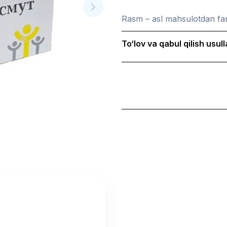
Rasm – asl mahsulotdan far
To‘lov va qabul qilish usull