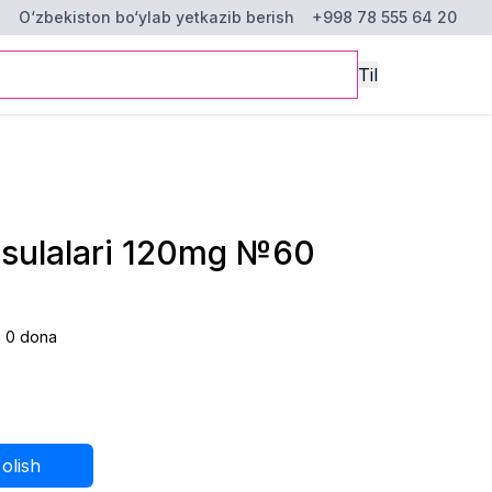
O‘zbekiston bo‘ylab yetkazib berish
+998 78 555 64 20
Til
sulalari 120mg №60
:
0
dona
 olish