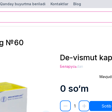
Qanday buyurtma beriladi
Kontaktlar
Blog
mg №60
De-vismut kap
Беларусь
dan
Mavjud
0
so‘m
1
Sotib