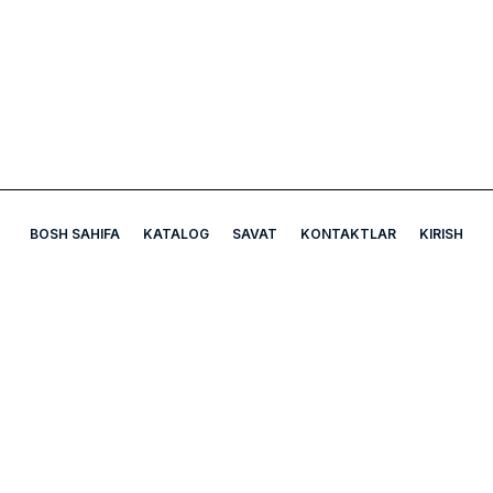
BOSH SAHIFA
KATALOG
SAVAT
KONTAKTLAR
KIRISH
A5 Apteka
Bizning manzil: Mirobod tumani Chexov ko'chasi Uy-7B