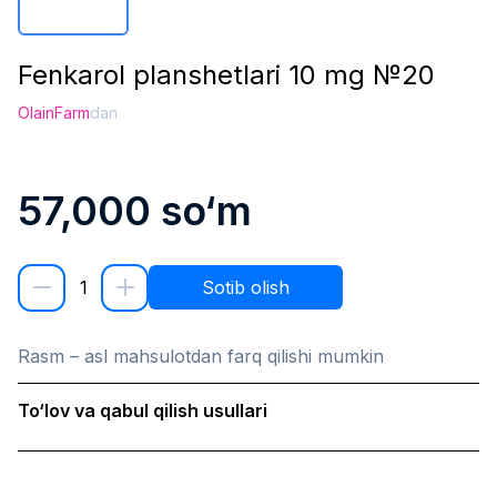
Fenkarol planshetlari 10 mg №20
OlainFarm
dan
57,000
so‘m
1
Sotib olish
Rasm – asl mahsulotdan farq qilishi mumkin
To‘lov va qabul qilish usullari