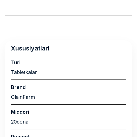
Xususiyatlari
Turi
Tabletkalar
Brend
OlainFarm
Miqdori
20dona
Retsept