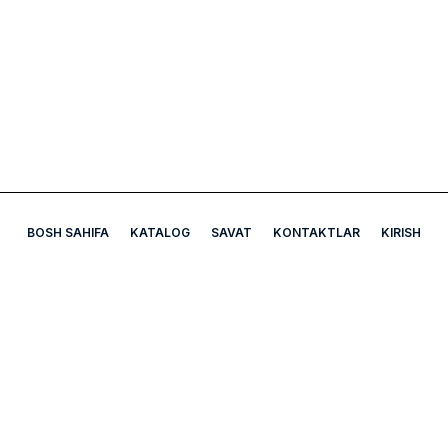
BOSH SAHIFA
KATALOG
SAVAT
KONTAKTLAR
KIRISH
A5 Apteka
Bizning manzil: Mirobod tumani Chexov ko'chasi Uy-7B