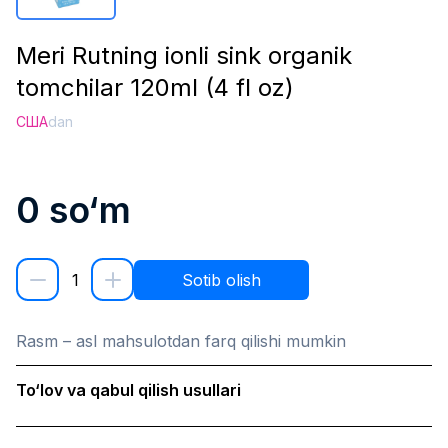
Meri Rutning ionli sink organik
tomchilar 120ml (4 fl oz)
США
dan
0
so‘m
1
Sotib olish
Rasm – asl mahsulotdan farq qilishi mumkin
To‘lov va qabul qilish usullari