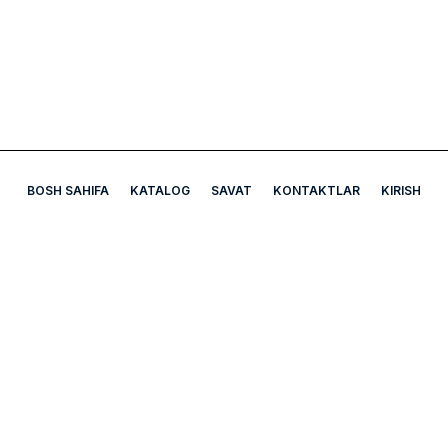
BOSH SAHIFA
KATALOG
SAVAT
KONTAKTLAR
KIRISH
A5 Apteka
Bizning manzil: Mirobod tumani Chexov ko'chasi Uy-7B