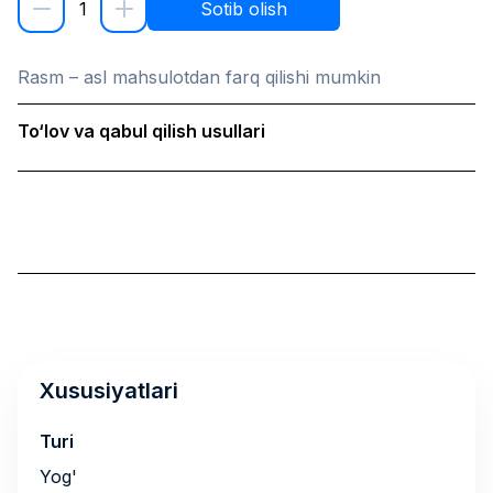
1
Sotib olish
Rasm – asl mahsulotdan farq qilishi mumkin
To‘lov va qabul qilish usullari
Xususiyatlari
Turi
Yog'