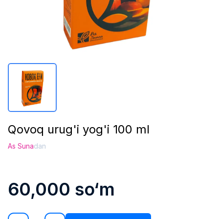
Qovoq urug'i yog'i 100 ml
As Suna
dan
60,000
so‘m