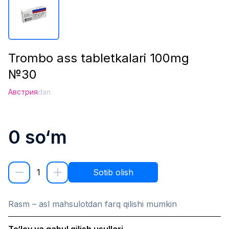
Trombo ass tabletkalari 100mg
№30
Австрия
dan
0
so‘m
1
Sotib olish
Rasm – asl mahsulotdan farq qilishi mumkin
To‘lov va qabul qilish usullari